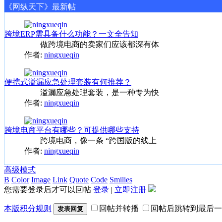
《网纵天下》最新帖
跨境ERP需具备什么功能？一文全告知
做跨境电商的卖家们应该都深有体
作者:
ningxueqin
便携式溢漏应急处理套装有何推荐？
溢漏应急处理套装，是一种专为快
作者:
ningxueqin
跨境电商平台有哪些？可提供哪些支持
跨境电商，像一条 “跨国版的线上
作者:
ningxueqin
高级模式
B
Color
Image
Link
Quote
Code
Smilies
您需要登录后才可以回帖
登录
|
立即注册
本版积分规则
回帖并转播
回帖后跳转到最后一
发表回复