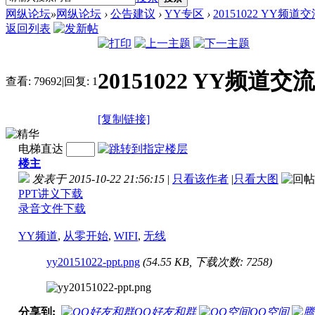
网纵论坛
»
网纵论坛
›
公告建议
›
YY专区
›
20151022 YY频
返回列表
20151022 YY频
查看:
79692
|
回复:
1
[复制链接]
电梯直达
楼主
发表于 2015-10-22 21:56:15
|
只看该作者
|
只看大图
PPT讲义下载
录音文件下载
YY频道
,
从零开始
,
WIFI
,
无线
yy20151022-ppt.png
(54.55 KB, 下载次数: 7258)
分享到:
QQ好友和群
QQ空间