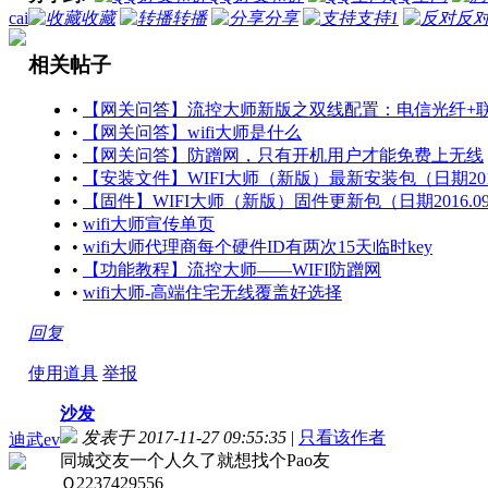
cai
收藏
转播
分享
支持
1
反
相关帖子
•
【网关问答】流控大师新版之双线配置：电信光纤+联通
•
【网关问答】wifi大师是什么
•
【网关问答】防蹭网，只有开机用户才能免费上无线
•
【安装文件】WIFI大师（新版）最新安装包（日期2016.
•
【固件】WIFI大师（新版）固件更新包（日期2016.09
•
wifi大师宣传单页
•
wifi大师代理商每个硬件ID有两次15天临时key
•
【功能教程】流控大师——WIFI防蹭网
•
wifi大师-高端住宅无线覆盖好选择
回复
使用道具
举报
沙发
发表于 2017-11-27 09:55:35
|
只看该作者
迪武ev
同城交友一个人久了就想找个Pao友
Ｑ2237429556