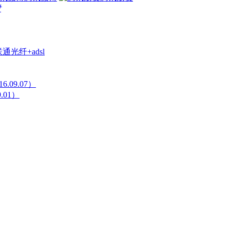
对
光纤+adsl
09.07）
.01）